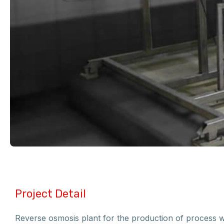
Project Detail
Reverse osmosis plant for the production of process w