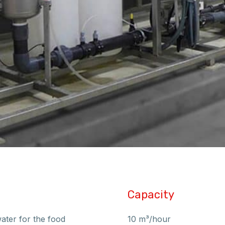
Capacity
ater for the food
10 m³/hour