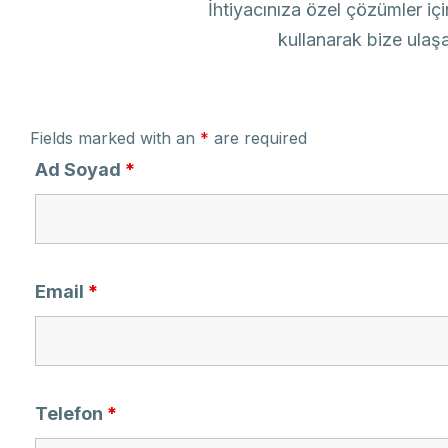
İhtiyacınıza özel çözümler iç
kullanarak bize ulaşab
Fields marked with an
*
are required
Ad Soyad
*
Email
*
Telefon
*