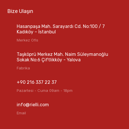
Bize Ulaşın
Hasanpaşa Mah. Sarayardı Cd. No:100 / 7
Kadıköy – İstanbul
Merkez Ofis
Taşköprü Merkez Mah. Naim Süleymanoğlu
Sokak No:6 Çiftlikköy - Yalova
Fabrika
+90 216 337 22 37
Pazartesi - Cuma 09am - 18pm
info@rielli.com
Email