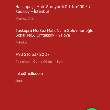
Hasanpaşa Mah. Sarayardı Cd. No:100 / 7
Kadıköy – İstanbul
Merkez Ofis
Taşköprü Merkez Mah. Naim Süleymanoğlu
Sokak No:6 Çiftlikköy - Yalova
Fabrika
+90 216 337 22 37
Pazartesi - Cuma 09am - 18pm
info@rielli.com
Email