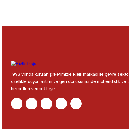
1993 yılında kurulan şirketimizle Rielli markası ile çevre sekt
özellikle suyun arıtımı ve geri dönüşümünde mühendislik ve 
hizmetleri vermekteyiz.