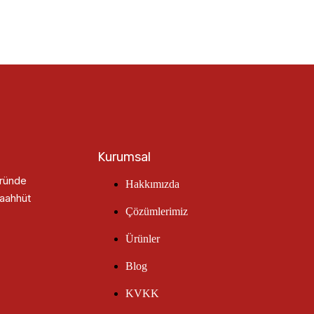
Kurumsal
öründe
Hakkımızda
taahhüt
Çözümlerimiz
Ürünler
Blog
KVKK