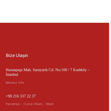
Bize Ulaşın
Hasanpaşa Mah. Sarayardı Cd. No:100 / 7 Kadıköy –
İstanbul
Merkez Ofis
+90 216 337 22 37
Pazartesi - Cuma 09am - 18pm