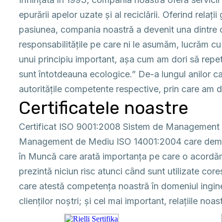
epurării apelor uzate și al reciclării. Oferind rel
pasiunea, compania noastră a devenit una dintre ce
responsabilitățile pe care ni le asumăm, lucrăm cu
unui principiu important, așa cum am dori să repet
sunt întotdeauna ecologice.” De-a lungul anilor car
autoritățile competente respective, prin care am d
Certificatele noastre
Certificat ISO 9001:2008 Sistem de Management al
Management de Mediu ISO 14001:2004 care demons
în Muncă care arată importanța pe care o acordăm
prezintă niciun risc atunci când sunt utilizate cor
care atestă competența noastră în domeniul inginer
clienților noștri; și cel mai important, relațiile noas