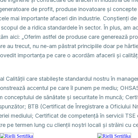
ații generatoare de profit, produse inovatoare și conce
le mai importante afaceri din industrie. Conștienți de 
 scopul de a ridica standardele în sector. În plus, am 
ăm aici: „Oferim astfel de produse care generează profit
e au trecut, nu ne-am păstrat principiile doar pe hârtie
ovedit importanța pe care o acordăm afacerii și calităț
 Calității care stabilește standardul nostru în manage
trează accentul pe care îl punem pe mediu; OHSAS 18
 conceptului de sănătate și securitate în muncă; Cert
espunzător; BTB (Certificat de Înregistrare a Oficiului 
iei mediului; Certificat de competență în servicii TSE
tre pe termen lung cu clienții noștri locali și străini cu c