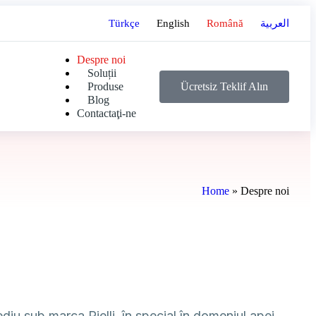
Türkçe
English
Română
العربية
Despre noi
Soluții
Ücretsiz Teklif Alın
Produse
Blog
Contactaţi-ne
Home
»
Despre noi
ediu sub marca Rielli, în special în domeniul apei,