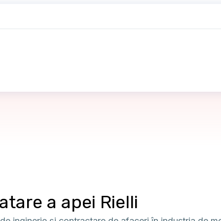
tare a apei Rielli
de inginerie și contractare de afaceri în industria de m